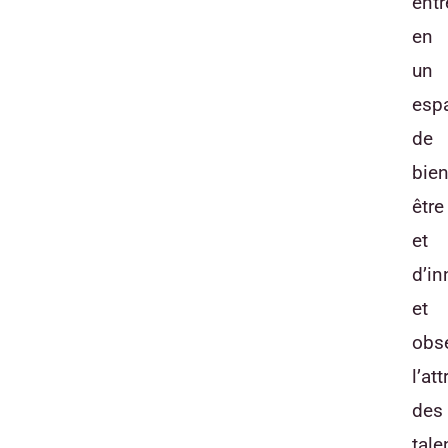
entr
en
un
esp
de
bien
être
et
d’in
et
obs
l’at
des
tale