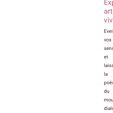
Ex
ar
vi
Evei
vos
sen
et
lais
la
poé
du
mou
dial