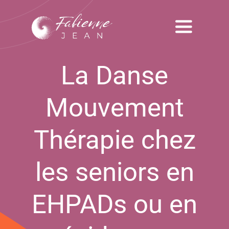
Passer
au
Toggle
contenu
Navigati
Accueil
La Danse
A propos
Mouvement
Ma Méthodologie
Thérapie chez
Témoignages
les seniors en
Services
EHPADs ou en
Blog