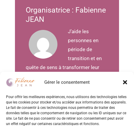
Organisatrice : Fabienne
JEAN
J’aide les
personnes en
période de
transition et en
quête de sens à transformer leur
regard sur les épreuves de la vie
Gérer le consentement
pour retrouver le sentiment d’être à
nouveau vivant.
Pour offrir les meilleures expériences, nous utilisons des technologies telles
que les cookies pour stocker et/ou accéder aux informations des appareils.
Le fait de consentir à ces technologies nous permettra de traiter des
Mon accompagnement va vous
données telles que le comportement de navigation ou les ID uniques sur ce
permettre de vous reconnecter à
site. Le fait de ne pas consentir ou de retirer son consentement peut avoir
un effet négatif sur certaines caractéristiques et fonctions.
votre être profond et redevenir