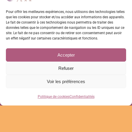
Pour offrir les meilleures expériences, nous utilisons des technologies telles
que les cookies pour stocker et/ou accéder aux informations des appareils.
Le fait de consentir à ces technologies nous permettra de traiter des
données telles que le comportement de navigation ou les ID uniques sur ce
site. Le fait de ne pas consentir ou de retirer son consentement peut avoir
un effet négatif sur certaines caractéristiques et fonctions.
Accepter
Refuser
Toggle
Voir les préférences
Naviga
Confidentialités
Politique de cookies
Confidentialités
© Copyright Voyages en Soi - 2026 | Tous
CGV
droits Réservés | Réalisation :
Osez-
Percer.com
Politique de cookies